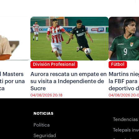
División Profesional
Fútbol
l Masters
Aurora rescata un empate en
Martins nie
i por una
su visita a Independiente de
la FBF para 
ca
Sucre
deportivo d
04/08/2026 20:18
04/08/2026 20:
NOTICIAS
Tendencias
Política
Telepaís inv
Seguridad