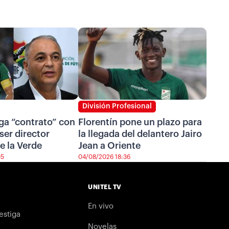
División Profesional
ga “contrato” con
Florentín pone un plazo para
ser director
la llegada del delantero Jairo
e la Verde
Jean a Oriente
05
04/08/2026 18:36
UNITEL TV
En vivo
estiga
Novelas