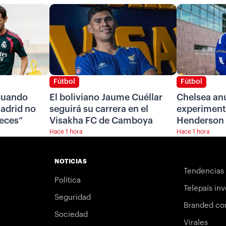
Fútbol
Fútbol
“Cuando
El boliviano Jaume Cuéllar
Chelsea anu
Madrid no
seguirá su carrera en el
experiment
veces”
Visakha FC de Camboya
Henderson
Hace 1 hora
Hace 1 hora
NOTICIAS
Tendencias
Política
Telepaís inv
Seguridad
Branded co
Sociedad
Virales