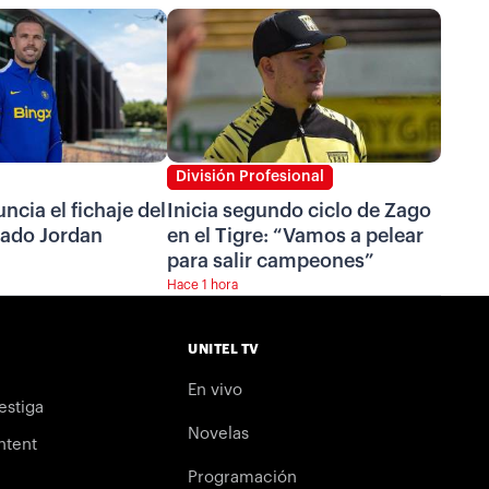
División Profesional
ncia el fichaje del
Inicia segundo ciclo de Zago
ado Jordan
en el Tigre: “Vamos a pelear
para salir campeones”
Hace 1 hora
UNITEL TV
En vivo
estiga
Novelas
ntent
Programación