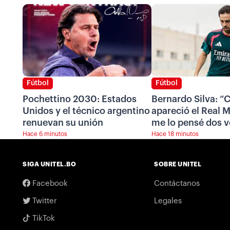
Fútbol
Fútbol
Pochettino 2030: Estados
Bernardo Silva: 
Unidos y el técnico argentino
apareció el Real 
renuevan su unión
me lo pensé dos 
Hace 6 minutos
Hace 18 minutos
SIGA UNITEL.BO
SOBRE UNITEL
Facebook
Contáctanos
Twitter
Legales
TikTok