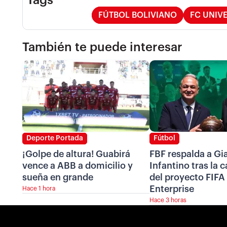
FÚTBOL BOLIVIANO
FC UNIVE
También te puede interesar
Deporte Portada
Fútbol
¡Golpe de altura! Guabirá
FBF respalda a Gi
vence a ABB a domicilio y
Infantino tras la 
sueña en grande
del proyecto FIFA
Enterprise
Hace 1 hora
Hace 3 horas