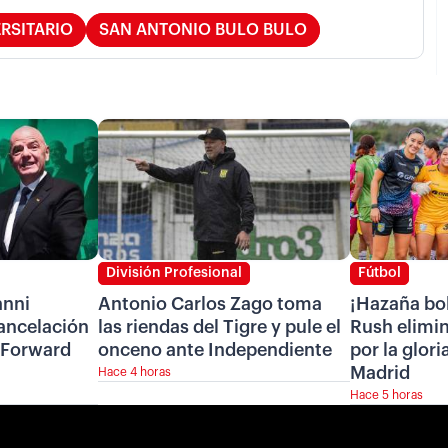
RSITARIO
SAN ANTONIO BULO BULO
División Profesional
Fútbol
anni
Antonio Carlos Zago toma
¡Hazaña bol
cancelación
las riendas del Tigre y pule el
Rush elimin
 Forward
onceno ante Independiente
por la glori
Madrid
Hace 4 horas
Hace 5 horas