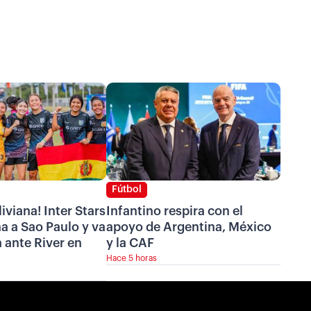
Fútbol
iviana! Inter Stars
Infantino respira con el
a a Sao Paulo y va
apoyo de Argentina, México
a ante River en
y la CAF
Hace 5 horas