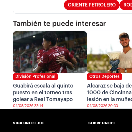
ORIENTE PETROLERO
RO
También te puede interesar
División Profesional
Otros Deportes
Guabirá escala al quinto
Alcaraz se baja de
puesto en el torneo tras
1000 de Cincinnat
golear a Real Tomayapo
lesión en la muñe
04/08/2026 22:14
04/08/2026 20:33
SIGA UNITEL.BO
SOBRE UNITEL