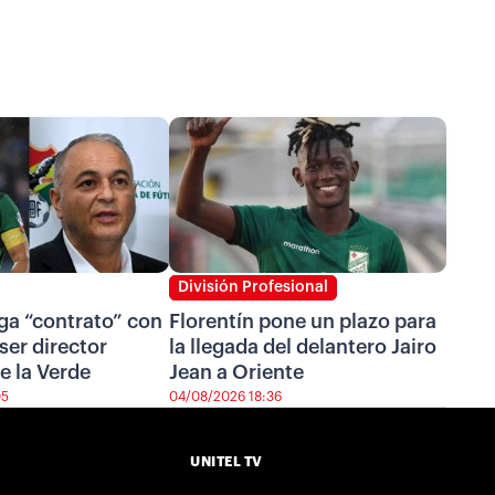
División Profesional
ga “contrato” con
Florentín pone un plazo para
ser director
la llegada del delantero Jairo
e la Verde
Jean a Oriente
05
04/08/2026 18:36
UNITEL TV