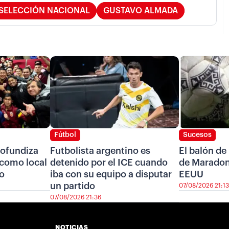
SELECCIÓN NACIONAL
GUSTAVO ALMADA
Fútbol
Sucesos
ofundiza
Futbolista argentino es
El balón de
r como local
detenido por el ICE cuando
de Maradon
ro
iba con su equipo a disputar
EEUU
un partido
07/08/2026 21:13
07/08/2026 21:36
NOTICIAS