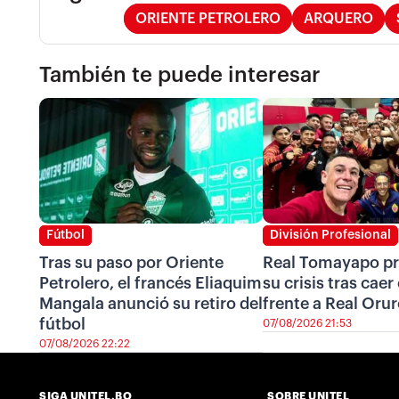
ORIENTE PETROLERO
ARQUERO
También te puede interesar
Fútbol
División Profesional
Tras su paso por Oriente
Real Tomayapo pr
Petrolero, el francés Eliaquim
su crisis tras cae
Mangala anunció su retiro del
frente a Real Oru
fútbol
07/08/2026 21:53
07/08/2026 22:22
SIGA UNITEL.BO
SOBRE UNITEL