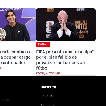
Fútbol
scarta contacto
FIFA presenta una “disculpa”
ra ocupar cargo
por el plan fallido de
o entrenador
privatizar los torneos de
fútbol
9
05/08/2026 18:16
UNITEL TV
En vivo
estiga
Novelas