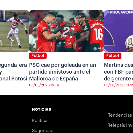
Fútbol
Fútbol
segunda ‘era
PSG cae por goleada en un
Martins de
y
partido amistoso ante el
con FBF pa
onal Potosí
Mallorca de España
de gerente 
05/08/2026 19:14
05/08/2026 18:3
NOTICIAS
Tendencias
Política
Telepaís inv
Seguridad