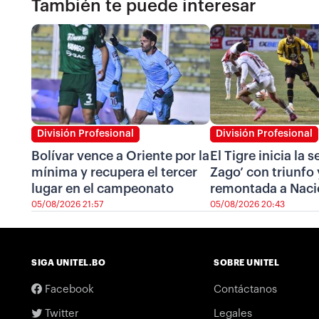
También te puede interesar
División Profesional
División Profesional
Bolívar vence a Oriente por la
El Tigre inicia la 
mínima y recupera el tercer
Zago’ con triunfo 
lugar en el campeonato
remontada a Naci
05/08/2026 21:57
05/08/2026 20:43
SIGA UNITEL.BO
SOBRE UNITEL
Facebook
Contáctanos
Twitter
Legales