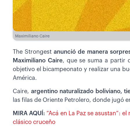
Maximiliano Caire
The Strongest
anunció de manera sorpresi
Maximiliano Caire
, que se suma a partir 
objetivo el bicampeonato y realizar una b
América.
Caire,
argentino naturalizado boliviano, t
las filas de Oriente Petrolero, donde jugó 
MIRA AQUÍ:
“Acá en La Paz se asustan”: el 
clásico cruceño