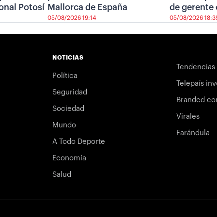
onal Potosí
Mallorca de España
de gerente 
05/08/2026 19:14
05/08/2026 18:3
NOTICIAS
Tendencias
Política
Telepaís inv
Seguridad
Branded co
Sociedad
Virales
Mundo
Farándula
A Todo Deporte
Economía
Salud