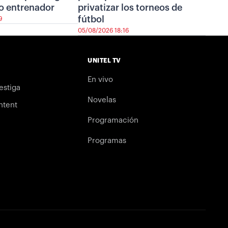
o entrenador
privatizar los torneos de
fútbol
9
05/08/2026 18:16
UNITEL TV
En vivo
estiga
Novelas
ntent
Programación
Programas