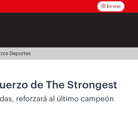
En vivo
tros Deportes
fuerzo de The Strongest
adas, reforzará al último campeón