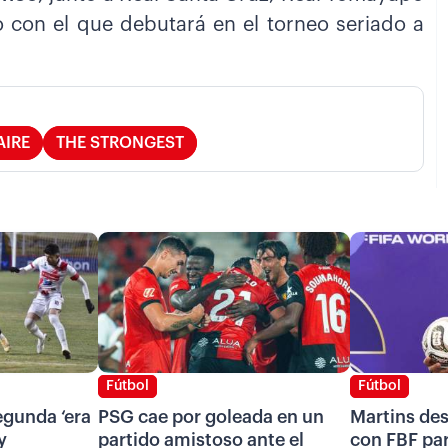
o con el que debutará en el torneo seriado a
AIRE
THE STRONGEST
Fútbol
Fútbol
segunda ‘era
PSG cae por goleada en un
Martins de
y
partido amistoso ante el
con FBF pa