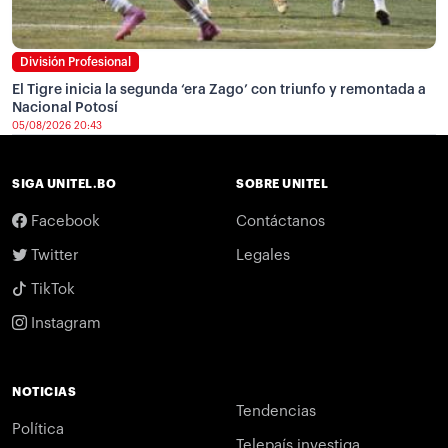
División Profesional
El Tigre inicia la segunda ‘era Zago’ con triunfo y remontada a
Nacional Potosí
05/08/2026 20:43
SIGA UNITEL.BO
SOBRE UNITEL
Facebook
Contáctanos
Twitter
Legales
TikTok
Instagram
NOTICIAS
Tendencias
Política
Telepaís investiga