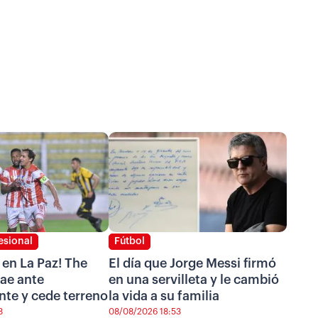
esional
Fútbol
en La Paz! The
El día que Jorge Messi firmó
ae ante
en una servilleta y le cambió
te y cede terreno
la vida a su familia
8
08/08/2026 18:53