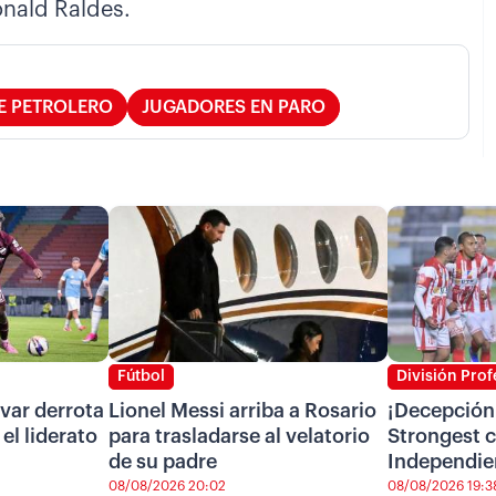
onald Raldes.
E PETROLERO
JUGADORES EN PARO
Fútbol
División Prof
ívar derrota
Lionel Messi arriba a Rosario
¡Decepción 
el liderato
para trasladarse al velatorio
Strongest c
de su padre
Independien
08/08/2026 20:02
08/08/2026 19:3