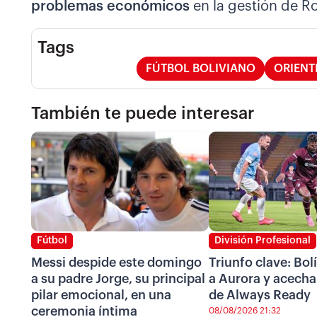
problemas económicos
en la gestión de R
Tags
FÚTBOL BOLIVIANO
ORIENT
También te puede interesar
Fútbol
División Profesional
Messi despide este domingo
Triunfo clave: Bol
a su padre Jorge, su principal
a Aurora y acecha 
pilar emocional, en una
de Always Ready
ceremonia íntima
08/08/2026 21:32