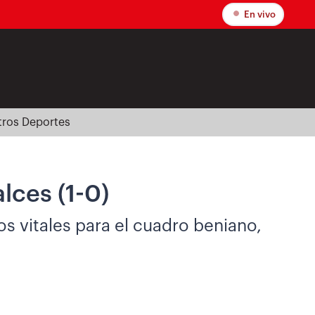
En vivo
tros Deportes
lces (1-0)
tos vitales para el cuadro beniano,