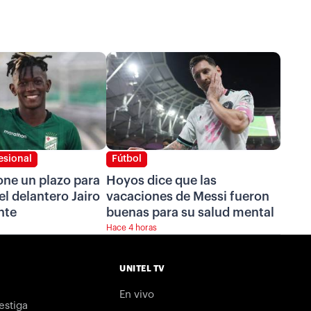
esional
Fútbol
one un plazo para
Hoyos dice que las
el delantero Jairo
vacaciones de Messi fueron
nte
buenas para su salud mental
Hace 4 horas
UNITEL TV
En vivo
estiga