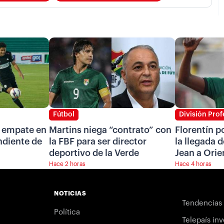
Fútbol
División Prof
n empate en
Martins niega “contrato” con
Florentín p
ndiente de
la FBF para ser director
la llegada d
deportivo de la Verde
Jean a Orie
Hace 2 horas
Hace 4 horas
NOTICIAS
Tendencias
Política
Telepaís inv