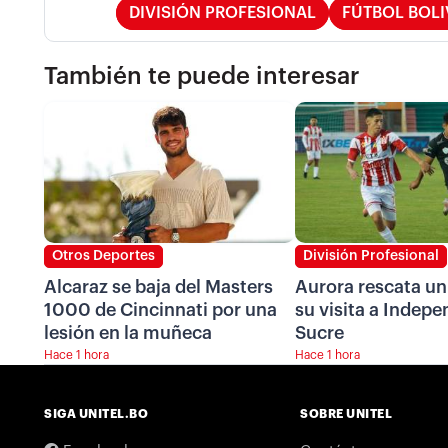
DIVISIÓN PROFESIONAL
FÚTBOL BOL
También te puede interesar
Otros Deportes
División Profesional
Alcaraz se baja del Masters
Aurora rescata u
1000 de Cincinnati por una
su visita a Indepe
lesión en la muñeca
Sucre
Hace 1 hora
Hace 1 hora
SIGA UNITEL.BO
SOBRE UNITEL