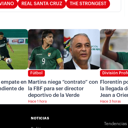
IVIANO
REAL SANTA CRUZ
THE STRONGEST
Fútbol
División Prof
n empate en
Martins niega “contrato” con
Florentín p
ndiente de
la FBF para ser director
la llegada d
deportivo de la Verde
Jean a Orie
Hace 1 hora
Hace 3 horas
NOTICIAS
Tendencias