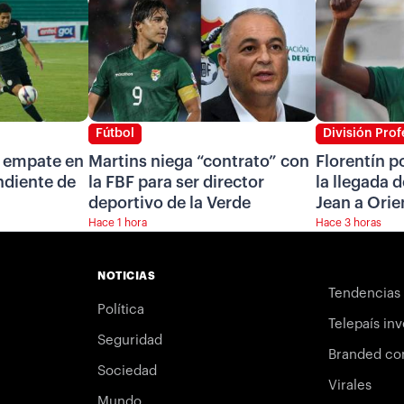
Fútbol
División Prof
n empate en
Martins niega “contrato” con
Florentín p
ndiente de
la FBF para ser director
la llegada d
deportivo de la Verde
Jean a Orie
Hace 1 hora
Hace 3 horas
NOTICIAS
Tendencias
Política
Telepaís inv
Seguridad
Branded co
Sociedad
Virales
Mundo