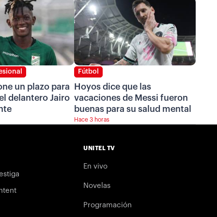
esional
Fútbol
one un plazo para
Hoyos dice que las
el delantero Jairo
vacaciones de Messi fueron
nte
buenas para su salud mental
Hace 3 horas
UNITEL TV
En vivo
estiga
Novelas
ntent
Programación