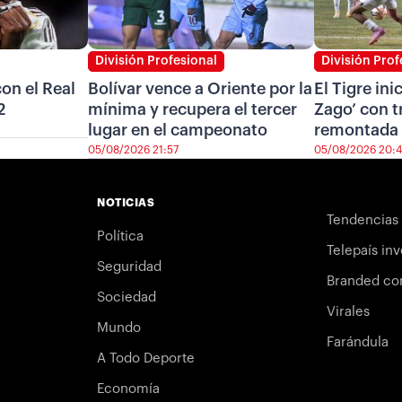
División Profesional
División Prof
on el Real
Bolívar vence a Oriente por la
El Tigre ini
2
mínima y recupera el tercer
Zago’ con t
lugar en el campeonato
remontada 
05/08/2026 21:57
05/08/2026 20:
NOTICIAS
Tendencias
Política
Telepaís inv
Seguridad
Branded co
Sociedad
Virales
Mundo
Farándula
A Todo Deporte
Economía