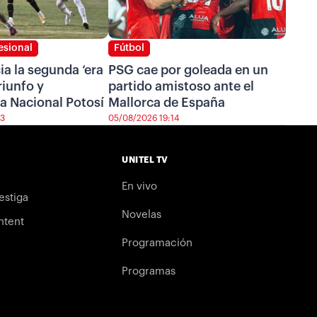
esional
Fútbol
cia la segunda ‘era
PSG cae por goleada en un
riunfo y
partido amistoso ante el
a Nacional Potosí
Mallorca de España
43
05/08/2026 19:14
UNITEL TV
En vivo
estiga
Novelas
ntent
Programación
Programas