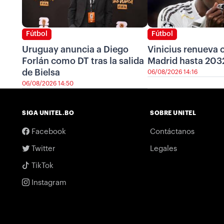
Fútbol
Fútbol
Uruguay anuncia a Diego
Vinicius renueva c
Forlán como DT tras la salida
Madrid hasta 203
de Bielsa
06/08/2026 14:16
06/08/2026 14:50
SIGA UNITEL.BO
SOBRE UNITEL
Facebook
Contáctanos
Twitter
Legales
TikTok
Instagram