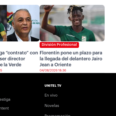
División Profesional
ga “contrato” con
Florentín pone un plazo para
ser director
la llegada del delantero Jairo
e la Verde
Jean a Oriente
05
04/08/2026 18:36
UNITEL TV
En vivo
estiga
Novelas
ntent