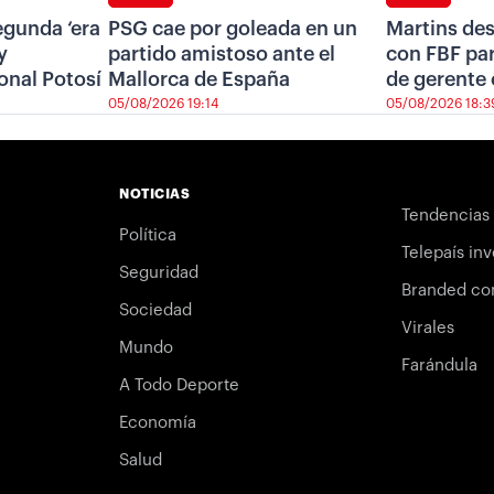
segunda ‘era
PSG cae por goleada en un
Martins de
y
partido amistoso ante el
con FBF pa
onal Potosí
Mallorca de España
de gerente 
05/08/2026 19:14
05/08/2026 18:3
NOTICIAS
Tendencias
Política
Telepaís inv
Seguridad
Branded co
Sociedad
Virales
Mundo
Farándula
A Todo Deporte
Economía
Salud