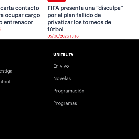
scarta contacto
FIFA presenta una “disculpa”
ra ocupar cargo
por el plan fallido de
o entrenador
privatizar los torneos de
fútbol
9
05/08/2026 18:16
UNITEL TV
En vivo
estiga
Novelas
ntent
Programación
Programas