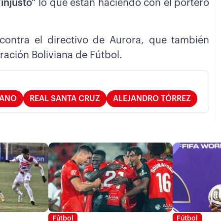
injusto”
lo que están haciendo con el portero
ontra el directivo de Aurora, que también
ración Boliviana de Fútbol.
IANO
REAL SANTA CRUZ
ALEJANDRO TÓRREZ
Fútbol
Fútbol