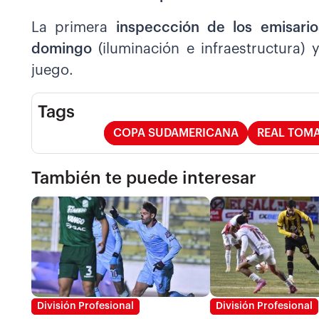
La primera
inspeccción de los emisari
domingo
(iluminación e infraestructura) 
juego.
Tags
COPA SUDAMERICANA
REAL TOM
También te puede interesar
División Profesional
División Profesional