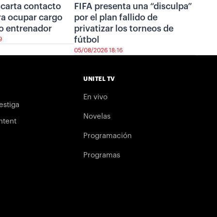
scarta contacto
FIFA presenta una “disculpa”
ra ocupar cargo
por el plan fallido de
o entrenador
privatizar los torneos de
fútbol
9
05/08/2026 18:16
UNITEL TV
En vivo
estiga
Novelas
ntent
Programación
Programas