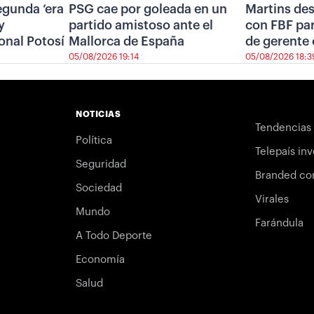
segunda ‘era
PSG cae por goleada en un
Martins de
y
partido amistoso ante el
con FBF pa
onal Potosí
Mallorca de España
de gerente 
05/08/2026 19:14
05/08/2026 18:3
NOTICIAS
Tendencias
Política
Telepaís inv
Seguridad
Branded co
Sociedad
Virales
Mundo
Farándula
A Todo Deporte
Economía
Salud