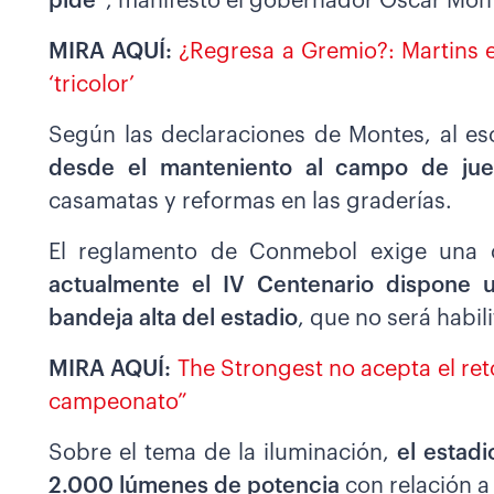
pide
”, manifestó el gobernador Óscar Mont
MIRA AQUÍ:
¿Regresa a Gremio?: Martins e
‘tricolor’
Según las declaraciones de Montes, al esc
desde el manteniento al campo de jue
casamatas y reformas en las graderías.
El reglamento de Conmebol exige una 
actualmente el IV Centenario dispone u
bandeja alta del estadio
, que no será habil
MIRA AQUÍ:
The Strongest no acepta el ret
campeonato”
Sobre el tema de la iluminación,
el estadi
2.000 lúmenes de potencia
con relación a