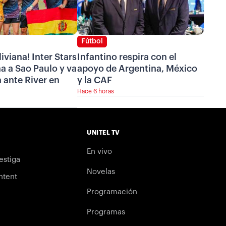
Fútbol
iviana! Inter Stars
Infantino respira con el
a a Sao Paulo y va
apoyo de Argentina, México
a ante River en
y la CAF
Hace 6 horas
UNITEL TV
En vivo
estiga
Novelas
ntent
Programación
Programas