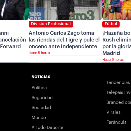
División Profesional
Fútbol
anni
Antonio Carlos Zago toma
¡Hazaña bol
cancelación
las riendas del Tigre y pule el
Rush elimin
 Forward
onceno ante Independiente
por la glori
Madrid
Hace 5 horas
Hace 6 horas
NOTICIAS
Tendencias
Política
Telepaís inv
Seguridad
Branded co
Sociedad
Virales
Mundo
Farándula
A Todo Deporte