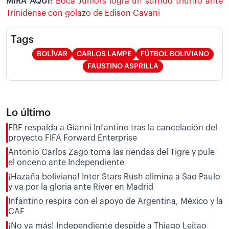
MIRA AQUÍ:
Boca Juniors logra un sufrido triunfo ante
Trinidense con golazo de Edison Cavani
Tags
BOLÍVAR
CARLOS LAMPE
FÚTBOL BOLIVIANO
FAUSTINO ASPRILLA
Lo último
FBF respalda a Gianni Infantino tras la cancelación del
proyecto FIFA Forward Enterprise
Antonio Carlos Zago toma las riendas del Tigre y pule
el onceno ante Independiente
¡Hazaña boliviana! Inter Stars Rush elimina a Sao Paulo
y va por la gloria ante River en Madrid
Infantino respira con el apoyo de Argentina, México y la
CAF
¡No va más! Independiente despide a Thiago Leitao