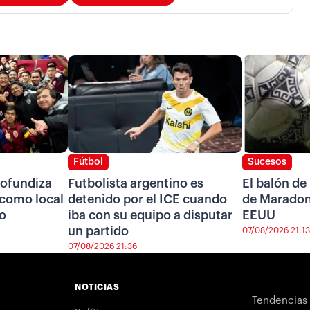
Fútbol
Sucesos
ofundiza
Futbolista argentino es
El balón de
r como local
detenido por el ICE cuando
de Maradon
ro
iba con su equipo a disputar
EEUU
un partido
07/08/2026 21:13
07/08/2026 21:36
NOTICIAS
Tendencias