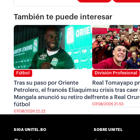
También te puede interesar
Fútbol
División Profesional
Tras su paso por Oriente
Real Tomayapo pr
Petrolero, el francés Eliaquim
su crisis tras cae
Mangala anunció su retiro del
frente a Real Oru
fútbol
07/08/2026 21:53
07/08/2026 22:22
SIGA UNITEL.BO
SOBRE UNITEL