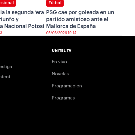
esional
Fútbol
cia la segunda ‘era
PSG cae por goleada en un
riunfo y
partido amistoso ante el
a Nacional Potosí
Mallorca de España
43
05/08/2026 19:14
UNITEL TV
En vivo
estiga
Novelas
ntent
Programación
Programas