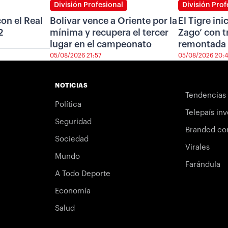
División Profesional
División Prof
on el Real
Bolívar vence a Oriente por la
El Tigre ini
2
mínima y recupera el tercer
Zago’ con t
lugar en el campeonato
remontada 
05/08/2026 21:57
05/08/2026 20:
NOTICIAS
Tendencias
Política
Telepaís inv
Seguridad
Branded co
Sociedad
Virales
Mundo
Farándula
A Todo Deporte
Economía
Salud