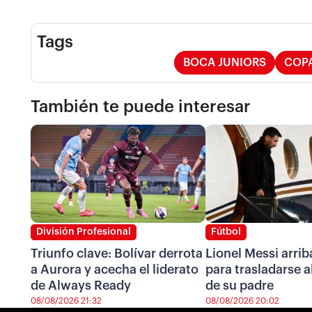
Tags
BOCA JUNIORS
COPA
También te puede interesar
División Profesional
Fútbol
Triunfo clave: Bolívar derrota
Lionel Messi arrib
a Aurora y acecha el liderato
para trasladarse a
de Always Ready
de su padre
08/08/2026 21:32
08/08/2026 20:02