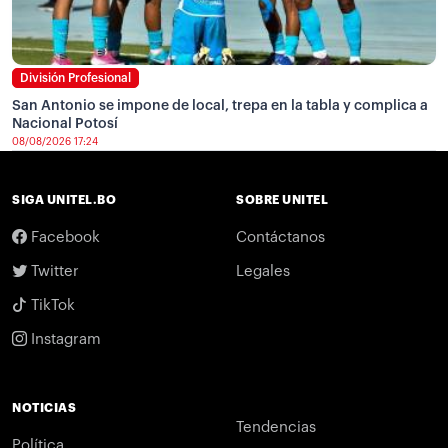
División Profesional
San Antonio se impone de local, trepa en la tabla y complica a
Nacional Potosí
08/08/2026 17:24
SIGA UNITEL.BO
SOBRE UNITEL
Facebook
Contáctanos
Twitter
Legales
TikTok
Instagram
NOTICIAS
Tendencias
Política