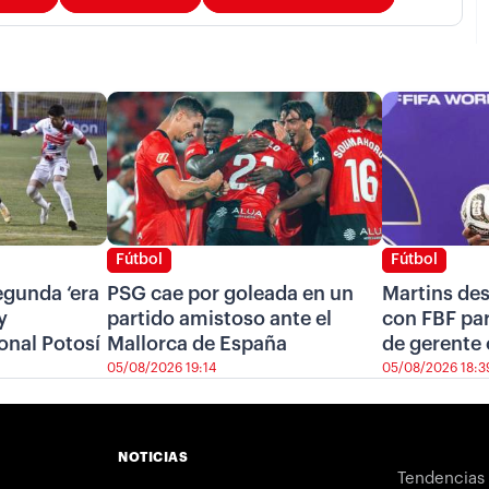
Fútbol
Fútbol
segunda ‘era
PSG cae por goleada en un
Martins de
y
partido amistoso ante el
con FBF pa
onal Potosí
Mallorca de España
de gerente 
05/08/2026 19:14
05/08/2026 18:3
NOTICIAS
Tendencias