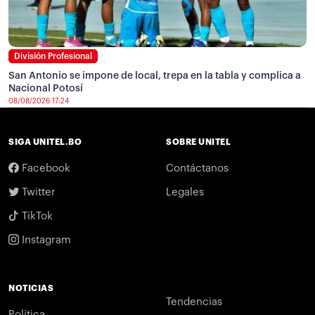
División Profesional
San Antonio se impone de local, trepa en la tabla y complica a
Nacional Potosí
08/08/2026 17:24
SIGA UNITEL.BO
SOBRE UNITEL
Facebook
Contáctanos
Twitter
Legales
TikTok
Instagram
NOTICIAS
Tendencias
Política