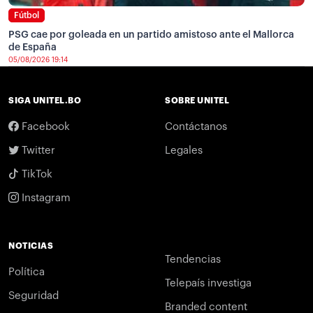
Fútbol
PSG cae por goleada en un partido amistoso ante el Mallorca
de España
05/08/2026 19:14
SIGA UNITEL.BO
SOBRE UNITEL
Facebook
Contáctanos
Twitter
Legales
TikTok
Instagram
NOTICIAS
Tendencias
Política
Telepaís investiga
Seguridad
Branded content